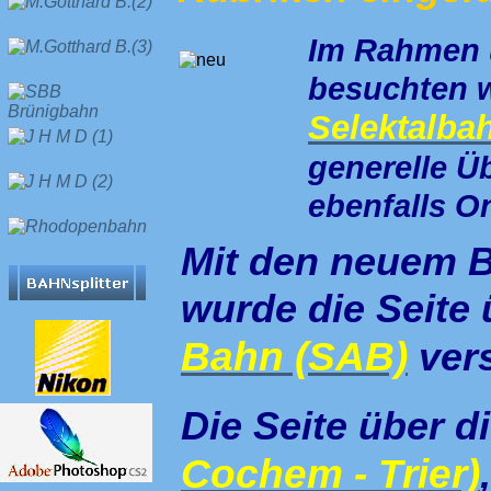
Im Rahmen u
besuchten w
Selektalba
generelle Ü
ebenfalls On
Mit den neuem B
wurde die Seite 
Bahn (SAB)
ver
Die Seite über d
Cochem - Trier)