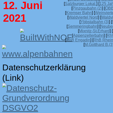
12. Juni
[
Salzburger Lokal.
] [
125 Ja
[
Pinzgaubahn (2)
] [
ÖBB
[
Kremser Bahn
] [
Weinvierte
2021
[
Waldviertel Nord
] [
Waldvi
[
Ybbstalbahn (3)
] [
[
Semmeringbahn
] [
Neube
[
Mixnitz-St.Erhard
] [
[
Appenzellerbahn
] [
Rh
[
RhB Engadin
] [
RhB Rheint
[
M.Gotthard B.(3
Datenschutzerklärung
(Link)