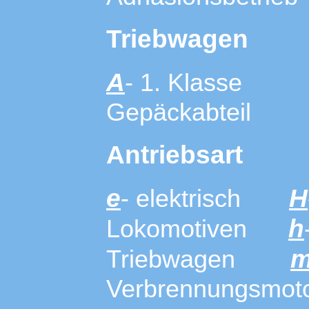
Triebwagen
A
- 1. Klass
Gepäckabteil
Antriebsart
e
H
- elektrisch
h
Lokomotiven
Triebwagen
Verbrennungsmot