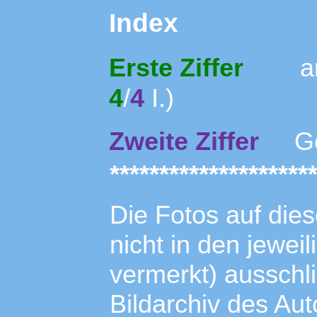
Index
Erste Ziffer
ang
4
/
4
I.)
Zweite Ziffer
Ges
********************
Die Fotos auf dies
nicht in den jewei
vermerkt) ausschl
Bildarchiv des Aut