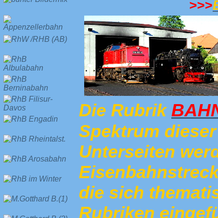
>>>
BAHN
Die Rubrik
Spektrum dieser 
Unterseiten wer
Eisenbahnstrecke
die sich themati
Rubriken eingefü