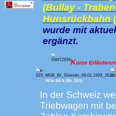
(Bullay - Trabe
Hunsrückbahn 
wurde mit aktue
ergänzt.
K
urze Erläuter
HGe 4/4 II. (Nr. 103)
In der Schweiz w
Triebwagen mit b