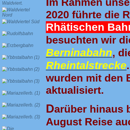
I
m Rahmen unser
2020 führte die 
Rhätischen Bah
besuchten wir d
Berninabahn
, d
Rheintalstrecke
wurden mit den 
aktualisiert.
D
arüber hinaus 
August Reise au