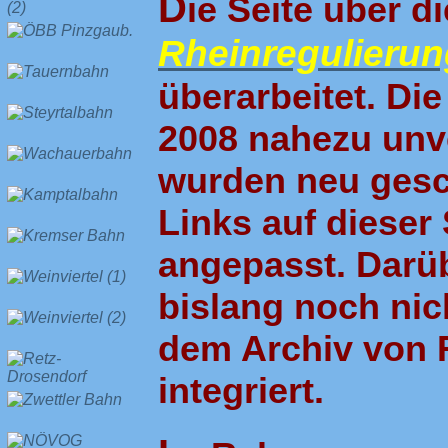
D
ie Seite über d
Rheinregulierun
überarbeitet. Die
2008 nahezu unve
wurden neu gesca
Links auf dieser
angepasst. Darü
bislang noch nich
dem Archiv von R
integriert.