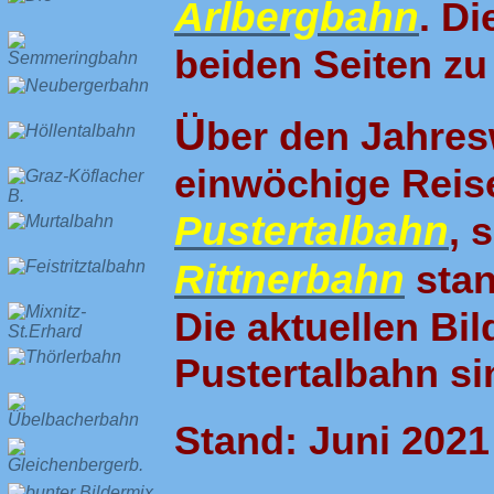
Arlbergbahn
. Di
beiden Seiten zu
Ü
ber den Jahres
einwöchige Reise
Pustertalbahn
, 
Rittnerbahn
stan
Die aktuellen Bil
Pustertalbahn sin
Stand: Juni 2021