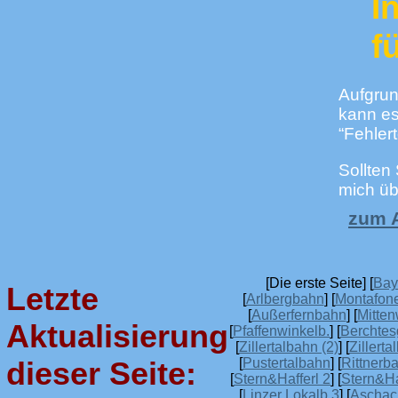
I
f
Aufgrun
kann es
“Fehler
Sollten
mich üb
zum A
[Die erste Seite] [
Bay
Letzte
[
Arlbergbahn
] [
Montafon
[
Außerfernbahn
] [
Mitte
Aktualisierung
[
Pfaffenwinkelb.
] [
Berchtes
[
Zillertalbahn (2)
] [
Zillerta
[
Pustertalbahn
] [
Rittnerba
dieser Seite:
[
Stern&Hafferl 2
] [
Stern&Ha
[
Linzer Lokalb.3
] [
Aschac