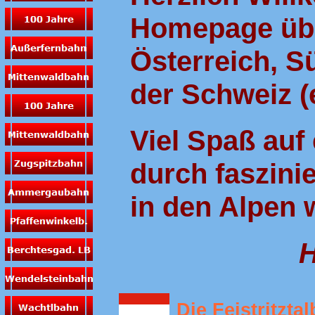
Homepage übe
Österreich, S
der Schweiz (e
Viel Spaß auf 
durch faszin
in den Alpen 
H
Die Feistritzta