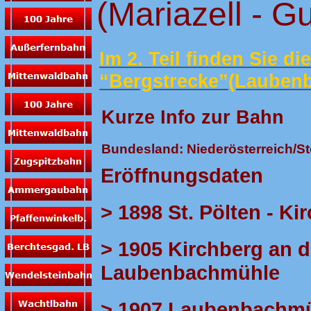
(Mariazell - G
Im 2. Teil finden Sie d
“Bergstrecke”(Laubenb
Kurze Info zur Bahn
Bundesland: Niederösterreich/S
Eröffnungsdaten
> 1898 St. Pölten - Ki
> 1905 Kirchberg an d
Laubenbachmühle
> 1907 Laubenbachmüh