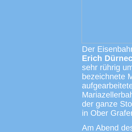
Der Eisenbahn
Erich Dürne
sehr rührig u
bezeichnete M
aufgearbeitet
Mariazellerba
der ganze Sto
in Ober Grafe
Am Abend des 