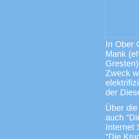
In Ober 
Mank (eh
Gresten)
Zweck wi
elektrif
der Dies
Über die
auch “Di
Internet
“Die Kru