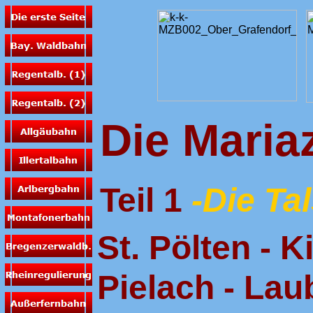
Die Maria
Teil 1
-Die Ta
St. Pölten - 
Pielach - La