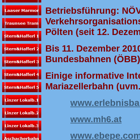
Betriebsführung: NÖV
Verkehrsorganisations
Pölten (seit 12. Deze
Bis 11. Dezember 201
Bundesbahnen (ÖBB
Einige informative In
Mariazellerbahn (uvm.)
www.erlebnisba
www.mh6.at
www.ebepe.com/