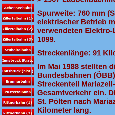
Spurweite: 760 mm (S
elektrischer Betrieb 
verwendeten Elektro-
1099.
Streckenlänge: 91 Ki
Im Mai 1988 stellten 
Bundesbahnen (ÖBB) 
Streckenteil Mariazel
Gesamtverkehr ein. Di
St. Pölten nach Mariaz
Kilometer lang.