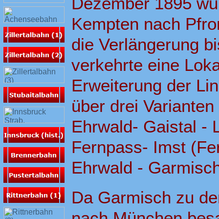
Dezember 1895 wurd
Kempten nach Pfron
die Verlängerung b
verkehrte eine Lok
Erweiterung der Lin
über drei Varianten 
Ehrwald- Gaistal - L
Fernpass- Imst (Fer
Ehrwald - Garmisch
Da Garmisch zu der
nach München besaß