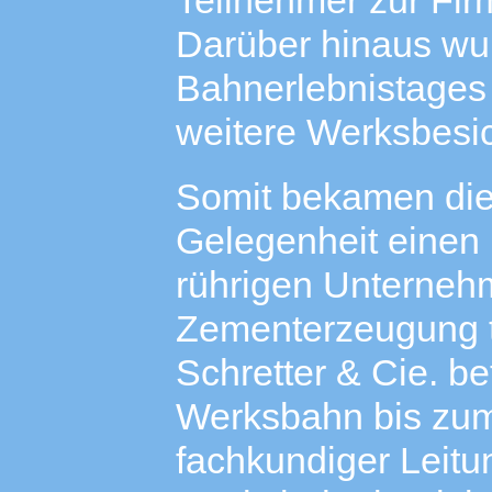
Teilnehmer zur Fi
Darüber hinaus w
Bahnerlebnistages
weitere Werksbesi
Somit bekamen die
Gelegenheit einen E
rührigen Unterneh
Zementerzeugung tä
Schretter & Cie. be
Werksbahn bis zum
fachkundiger Leitu