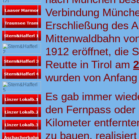
Verbindung München
Erschließung des A
Mittenwaldbahn vo
1912 eröffnet, die 
Reutte in Tirol am
2
wurden von Anfang a
Es gab immer wiede
den Fernpass oder 
Kilometer entfernt
zu bauen, realisier