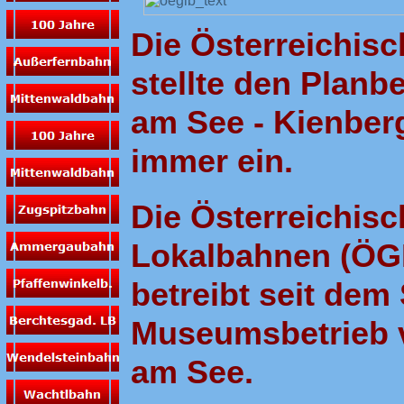
Die Österreichi
stellte den Planb
am See - Kienber
immer ein.
Die Österreichisc
Lokalbahnen (ÖG
betreibt seit de
Museumsbetrieb 
am See.