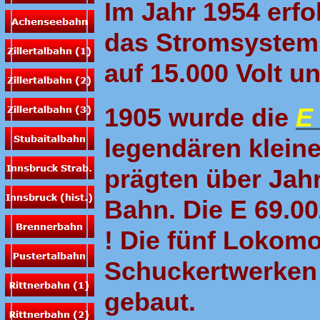
Im Jahr 1954 erfo
das Stromsystem
auf 15.000 Volt un
1905 wurde die
E
legendären klein
prägten über Jahr
Bahn. Die E 69.00
! Die fünf Lokom
Schuckertwerken
gebaut.