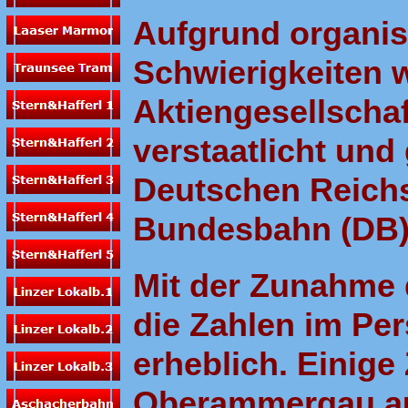
Aufgrund organisa
Schwierigkeiten 
Aktiengesellscha
verstaatlicht und
Deutschen Reichs
Bundesbahn (DB)
Mit der Zunahme 
die Zahlen im Pe
erheblich. Einige
Oberammergau auf