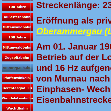
Streckenlänge: 23
Eröffnung als pri
Oberammergau (
Am 01. Januar 19
Betrieb auf der L
und 16 Hz aufgen
von Murnau nach
Einphasen- Wechs
Eisenbahnstrecke