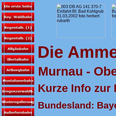
Die Amme
Murnau - Ob
Kurze Info zur
Bundesland: Bay