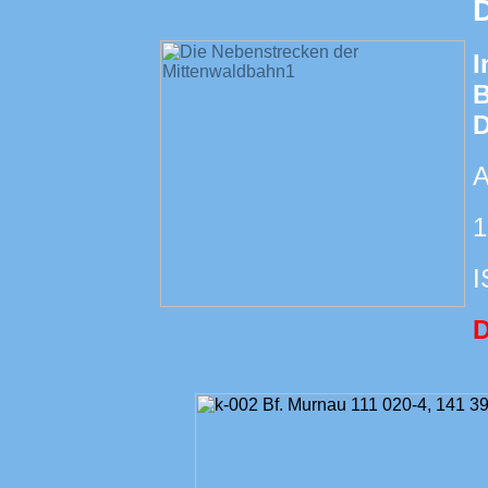
I
B
D
A
1
I
D