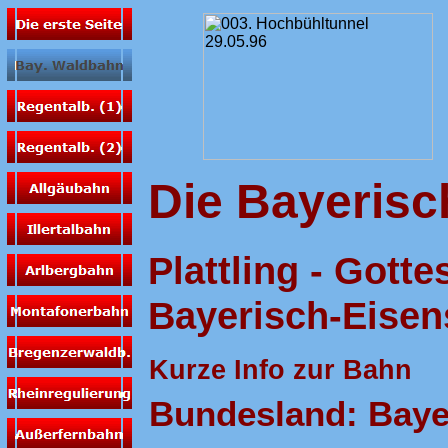
Die Bayeris
Plattling - Gotte
Bayerisch-Eisen
Kurze Info zur Bahn
Bundesland: Baye