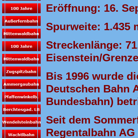
Eröffnung: 16. S
Spurweite: 1.435
Streckenlänge: 71
Eisenstein/Grenz
Bis 1996 wurde d
Deutschen Bahn A
Bundesbahn) betr
Seit dem Sommerfa
Regentalbahn AG 