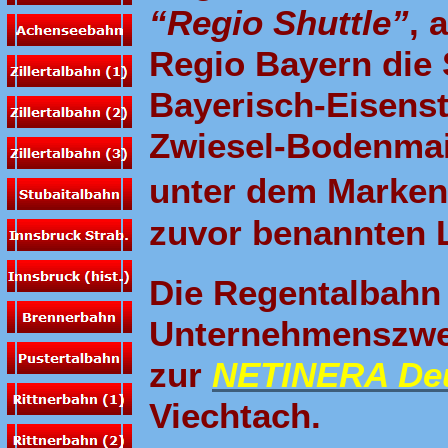
“Regio Shuttle”
, 
Regio Bayern die 
Bayerisch-Eisenst
Zwiesel-Bodenmai
unter dem Mark
zuvor benannten L
Die Regentalbahn
Unternehmenszwe
zur
NETINERA De
Viechtach.