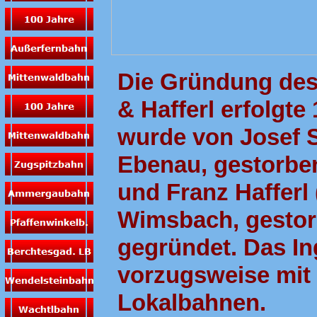
Die Gründung de
& Hafferl erfolgt
wurde von Josef S
Ebenau, gestorbe
und Franz Hafferl
Wimsbach, gestorb
gegründet. Das In
vorzugsweise mit
Lokalbahnen.