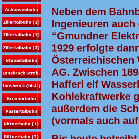
Neben dem Bahnb
Ingenieuren auch 
“Gmundner Elektri
1929 erfolgte dan
Österreichischen 
AG. Zwischen 189
Hafferl elf Wasser
Kohlekraftwerke 
außerdem die Schi
(vormals auch auf
Bis heute betreib