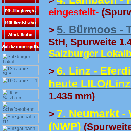
>
eingestellt-
(Spurw
5. Bürmoos - 
>
StH, Spurweite 1.
Salzburger Lokal
6. Linz - Efer
>
heute LILO/Lin
1.435 mm)
7. Neumarkt -
>
(NWP)
(Spurweit