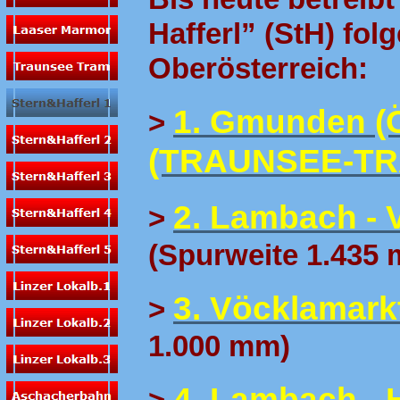
Hafferl” (StH) fol
Oberösterreich:
1. Gmunden (
>
(TRAUNSEE-TR
2. Lambach - 
>
(Spurweite 1.435
3. Vöcklamarkt
>
1.000 mm)
4. Lambach -