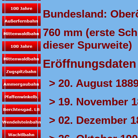
Bundesland: Oberö
760 mm (erste Sch
dieser Spurweite)
Eröffnungsdaten 
> 20. August 188
> 19. November 1
> 02. Dezember 1