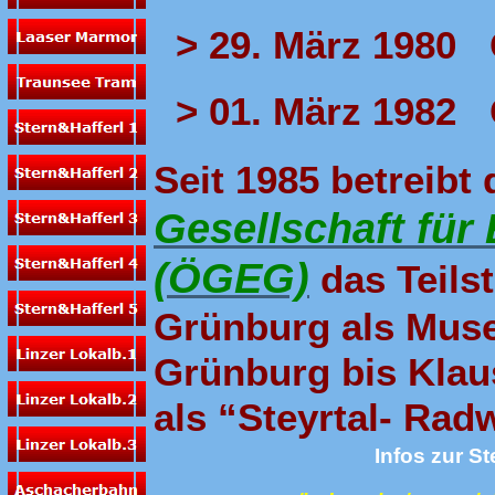
> 29. März 1980 
> 01. März 1982 
Seit 1985 betreibt
Gesellschaft für
(ÖGEG)
das Teils
Grünburg als Mus
Grünburg bis Klau
als “Steyrtal- Rad
Infos zur S