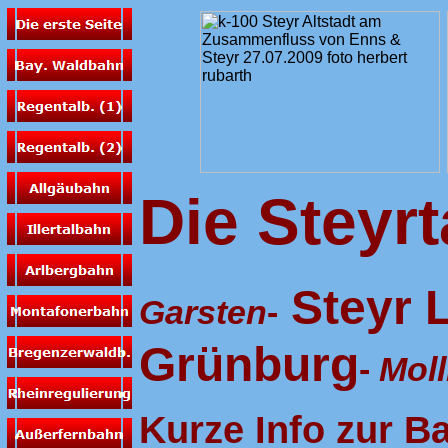
Die Steyr
Steyr 
Garsten
-
Grünburg
-
Moll
Kurze Info zur B