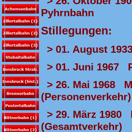
> 26. Oktober 190
Pyhrnbahn
Stillegungen:
> 01. August 1933
> 01. Juni 1967 P
> 26. Mai 1968 Mo
(Personenverkehr)
> 29. März 1980 M
(Gesamtverkehr)