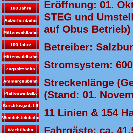
Eröffnung: 01. O
STEG und Umstell
auf Obus Betrieb)
Betreiber: Salzbu
Stromsystem: 600 
Streckenlänge (Ge
(Stand: 01. Novem
11 Linien & 154 Ha
Fahrgäste: ca. 41,