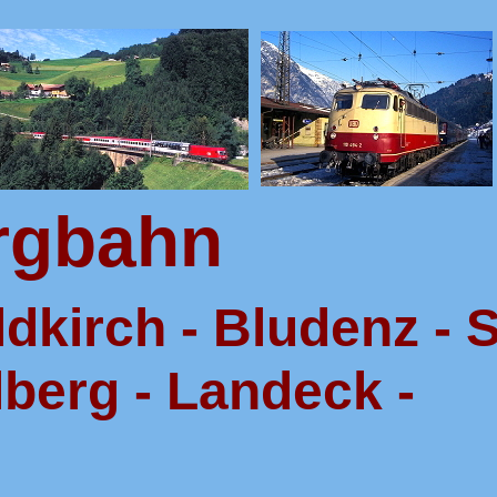
ergbahn
dkirch - Bludenz - S
berg - Landeck -