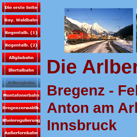
Die Arlb
Bregenz - Fel
Anton am Arl
Innsbruck