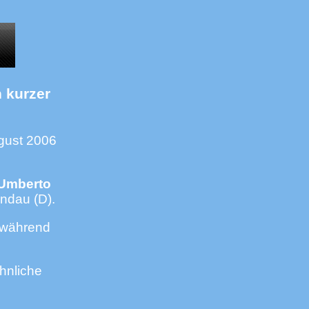
n kurzer
gust 2006
Umberto
indau (D).
e während
hnliche