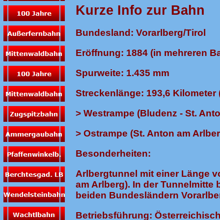
Kurze Info zur Bahn
Bundesland: Vorarlberg/Tirol
Eröffnung: 1884 (in mehreren B
Spurweite: 1.435 mm
Streckenlänge: 193,6 Kilometer
> Westrampe (Bludenz - St. Anto
> Ostrampe (St. Anton am Arlber
Besonderheiten:
Arlbergtunnel mit einer Länge 
am Arlberg). In der Tunnelmitte
beiden Bundesländern Vorarlber
Betriebsführung: Österreichis