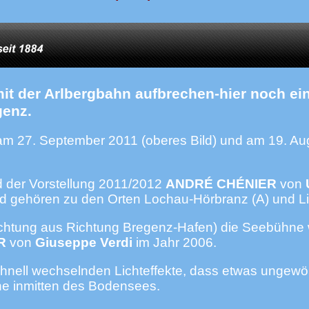
mit der Arlbergbahn aufbrechen-hier noch ei
genz.
 am 27. September 2011 (oberes Bild) und am 19. Au
d der Vorstellung 2011/2012
ANDRÉ CHÉNIER
von
und gehören zu den Orten Lochau-Hörbranz (A) und L
ickrichtung aus Richtung Bregenz-Hafen) die Seebühn
UR
von
Giuseppe Verdi
im Jahr 2006.
chnell wechselnden Lichteffekte, dass etwas ungewö
ne inmitten des Bodensees.