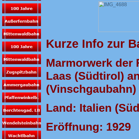
Kurze Info zur 
Marmorwerk der
Laas (Südtirol) a
(Vinschgaubahn) 
Land: Italien (Süd
Eröffnung: 1929