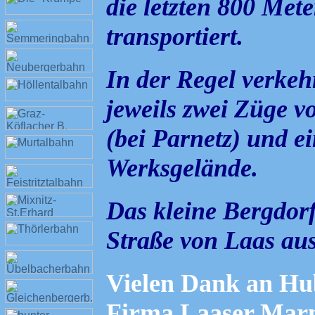
die letzten 800 Met
transportiert.
In der Regel verkeh
jeweils zwei Züge 
(bei Parnetz) und e
Werksgelände.
Das kleine Bergdorf
Straße von Laas aus
Vielen Dank an Hub
Firma Laaser Mar