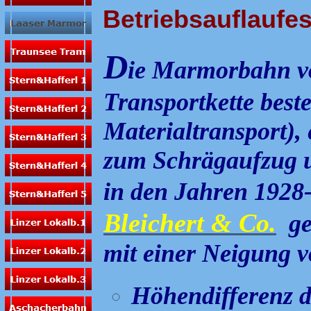
Betriebsauflaufe
D
ie Marmorbahn vo
Transportkette best
Materialtransport),
zum Schrägaufzug u
in den Jahren 1928
Bleichert & Co.
g
mit einer Neigung v
Höhendifferenz d