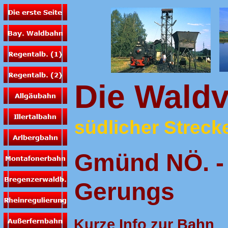
Die Waldv
südlicher Strecke
Gmünd NÖ. - 
Gerungs
Kurze Info zur Bahn