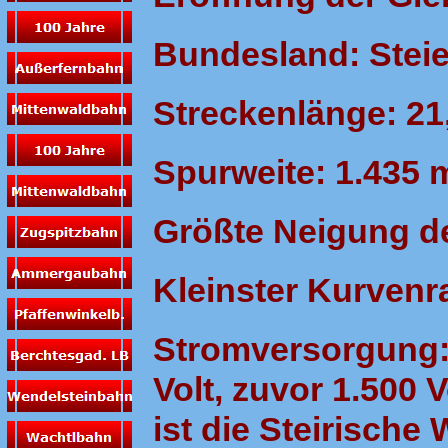
Bundesland: Stei
Streckenlänge: 21
Spurweite: 1.435
Größte Neigung de
Kleinster Kurvenr
Stromversorgung: 
Volt, zuvor 1.500 
ist die Steirische 