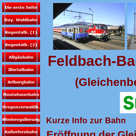
Feldbach-Ba
(Gleichenber
Kurze Info zur Bahn
Eröffnung der Gle