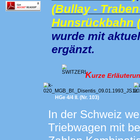
(Bullay - Trabe
Hunsrückbahn 
wurde mit aktue
ergänzt.
K
urze Erläuter
HGe 4/4 II. (Nr. 103)
In der Schweiz w
Triebwagen mit b