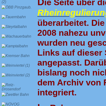
D
ie Seite über d
Rheinregulierun
überarbeitet. Die
2008 nahezu unve
wurden neu gesca
Links auf dieser
angepasst. Darü
bislang noch nich
dem Archiv von R
integriert.