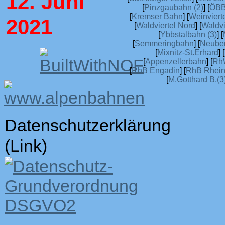
12. Juni
[
Pinzgaubahn (2)
] [
ÖBB
[
Kremser Bahn
] [
Weinvierte
2021
[
Waldviertel Nord
] [
Waldvi
[
Ybbstalbahn (3)
] [
[
Semmeringbahn
] [
Neube
[
Mixnitz-St.Erhard
] [
[
Appenzellerbahn
] [
Rh
[
RhB Engadin
] [
RhB Rheint
[
M.Gotthard B.(3
Datenschutzerklärung
(Link)