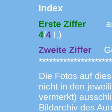
Index
Erste Ziffer
ang
4
/
4
I.)
Zweite Ziffer
Ges
********************
Die Fotos auf dies
nicht in den jewei
vermerkt) ausschl
Bildarchiv des Aut