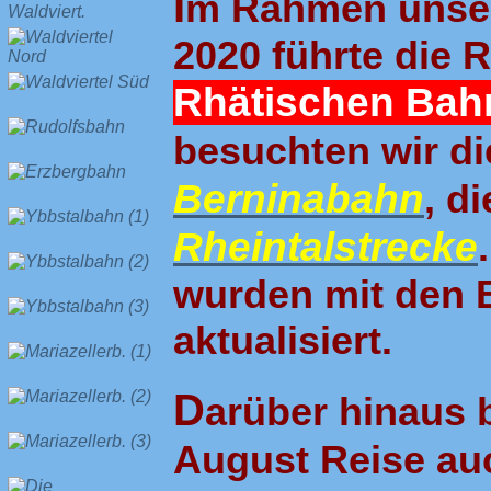
I
m Rahmen unser
2020 führte die 
Rhätischen Bah
besuchten wir d
Berninabahn
, d
Rheintalstrecke
wurden mit den 
aktualisiert.
D
arüber hinaus 
August Reise au