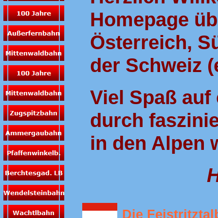
Homepage übe
Österreich, S
der Schweiz (e
Viel Spaß auf 
durch faszin
in den Alpen 
H
Die Feistritzta