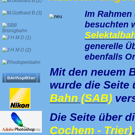
Im Rahmen u
besuchten w
Selektalba
generelle Ü
ebenfalls On
Mit den neuem B
wurde die Seite 
Bahn (SAB)
ver
Die Seite über d
Cochem - Trier)