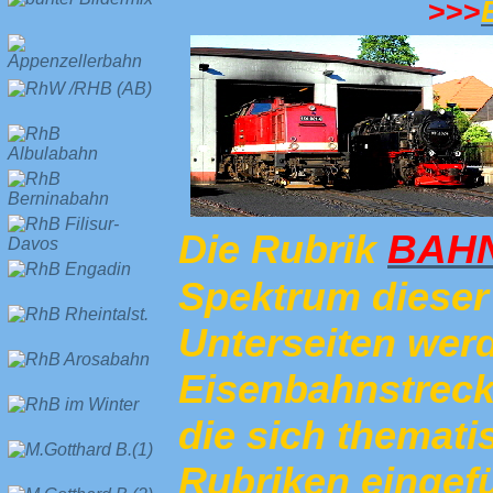
>>>
BAHN
Die Rubrik
Spektrum dieser 
Unterseiten wer
Eisenbahnstrecke
die sich themati
Rubriken eingefü