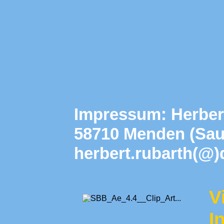
Impressum: Herbert
58710 Menden (Saue
herbert.rubarth(@
V
I