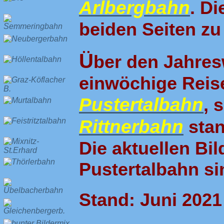
Arlbergbahn
. Di
beiden Seiten zu
Ü
ber den Jahres
einwöchige Reise
Pustertalbahn
, 
Rittnerbahn
stan
Die aktuellen Bil
Pustertalbahn sin
Stand: Juni 2021