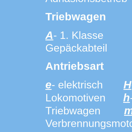
Triebwagen
A
- 1. Klass
Gepäckabteil
Antriebsart
e
H
- elektrisch
h
Lokomotiven
Triebwagen
Verbrennungsmot